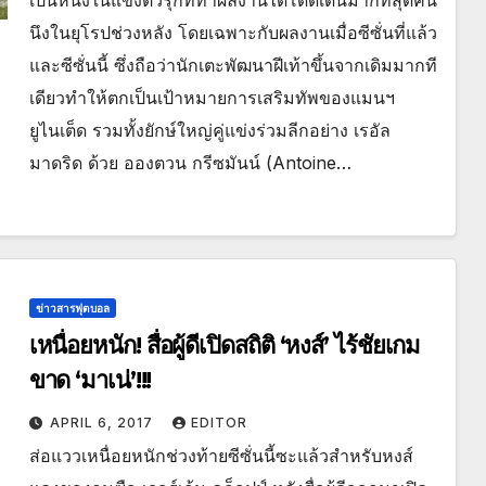
เป็นหนึ่งในแข้งตัวรุกที่ทำผลงานได้โดดเด่นมากที่สุดคน
นึงในยุโรปช่วงหลัง โดยเฉพาะกับผลงานเมื่อซีซั่นที่แล้ว
และซีซั่นนี้ ซึ่งถือว่านักเตะพัฒนาฝีเท้าขึ้นจากเดิมมากที
เดียวทำให้ตกเป็นเป้าหมายการเสริมทัพของแมนฯ
ยูไนเต็ด รวมทั้งยักษ์ใหญ่คู่แข่งร่วมลีกอย่าง เรอัล
มาดริด ด้วย อองตวน กรีซมันน์ (Antoine…
ข่าวสารฟุตบอล
เหนื่อยหนัก! สื่อผู้ดีเปิดสถิติ ‘หงส์’ ไร้ชัยเกม
ขาด ‘มาเน่’!!!
APRIL 6, 2017
EDITOR
ส่อแววเหนื่อยหนักช่วงท้ายซีซั่นนี้ซะแล้วสำหรับหงส์