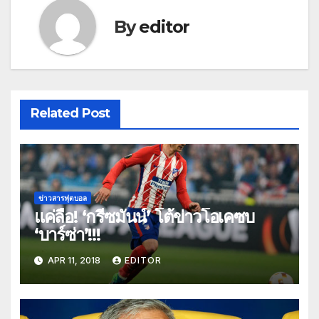
By
editor
Related Post
ข่าวสารฟุตบอล
แค่ลือ! ‘กรีซมันน์’ โต้ข่าวโอเคซบ
‘บาร์ซ่า’!!!
APR 11, 2018
EDITOR