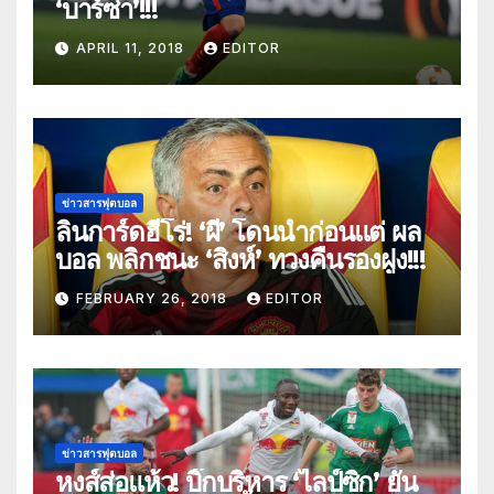
‘บาร์ซ่า’!!!
APRIL 11, 2018
EDITOR
ข่าวสารฟุตบอล
ลินการ์ดฮีโร่! ‘ผี’ โดนนำก่อนแต่ ผล
บอล พลิกชนะ ‘สิงห์’ ทวงคืนรองฝูง!!!
FEBRUARY 26, 2018
EDITOR
ข่าวสารฟุตบอล
หงส์ส่อแห้ว! บิ๊กบริหาร ‘ไลป์ซิก’ ยัน