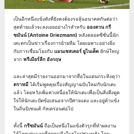
เป็นอีกหนึ่งแข้งดังที่ยังคงต้องรอลุ้นอนาคตกันต่อว่า
สุดท้ายแล้วจะลงเอยอย่างไรสำหรับ
อองตวน กรี
ซมันน์ (Antoine Griezmann)
หลังตลอดซีซั่นนี้นัก
เตะตกเป็นข่าวเรื่องการย้ายทีม โดยเฉพาะอย่างยิ่ง
กับการเชื่อมโยงกับ
แมนเชสเตอร์ ยูไนเต็ด
ยักษ์ใหญ่
จาก
พรีเมียร์ลีก อังกฤษ
และล่าสุดมีรายงานออกมาจากสื่อในแดนกระทิงดุว่า
ตราหมี
ได้เริ่มพูดคุยเรื่องสัญญาฉบับใหม่กับนักเตะ
แล้ว โดยหวังเพิ่มค่าเหนื่อยให้นักเตะเพื่อเป็นสิ่งดึงดูด
ใจให้นักเตะปัดข้อเสนอจากปีศาจแดง และอยู่ค้าแข้ง
ในถิ่นบิเซนเต้ กัลเดร่อนต่อไป
ทั้งนี้
กรีซมันน์
ถือเป็นหนึ่งในแข้งตัวรุกที่ทำผลงาน
ได้โดดเด่นมากที่สุดคนนึงในยุโรปช่วงหลัง โดย