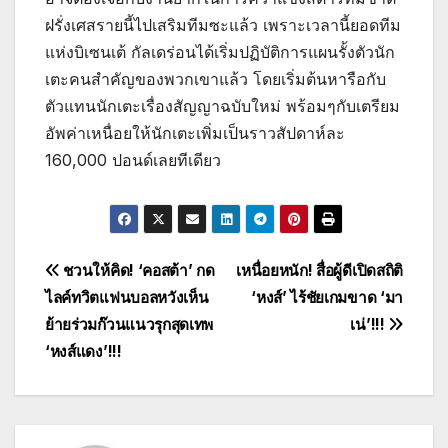
ฝรั่งเศสรายนี้ไปเสริมทีมซะแล้ว เพราะเวลานี้ยอดทีม
แห่งบิเซนเต้ กัลเดร่อนได้เริ่มปฏิบัติการแผนรั้งตัวนัก
เตะคนสำคัญของพวกเขาแล้ว โดยเริ่มต้นหารือกับ
ตัวแทนนักเตะเรื่องสัญญาฉบับใหม่ พร้อมๆกับเตรียม
อัพค่าเหนื่อยให้นักเตะเพิ่มเป็นราวสัปดาห์ละ
160,000 ปอนด์เลยทีเดียว
Post
ชวนให้คิด! ‘คอสต้า’ กด
เหนื่อยหนัก! สื่อผู้ดีเปิดสถิติ
ไลค์ทวิตแฟนบอลหวังเห็น
‘หงส์’ ไร้ชัยเกมขาด ‘มา
navigation
ย้ายร่วมก๊วนแนวรุกสุดเทพ
เน่’!!!
‘หงส์แดง’!!!