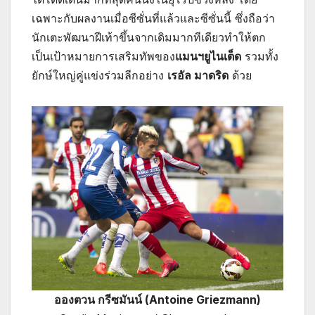
เฉพาะกับผลงานเมื่อซีซั่นที่แล้วและซีซั่นนี้ ซึ่งถือว่า
นักเตะพัฒนาฝีเท้าขึ้นจากเดิมมากทีเดียวทำให้ตก
เป็นเป้าหมายการเสริมทัพของ
แมนฯยูไนเต็ด
รวมทั้ง
ยักษ์ใหญ่คู่แข่งร่วมลีกอย่าง
เรอัล มาดริด
ด้วย
อองตวน กรีซมันน์ (Antoine Griezmann)