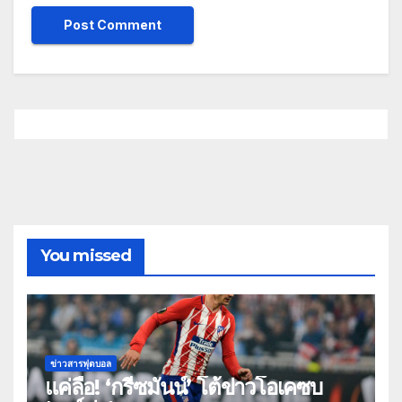
You missed
ข่าวสารฟุตบอล
แค่ลือ! ‘กรีซมันน์’ โต้ข่าวโอเคซบ