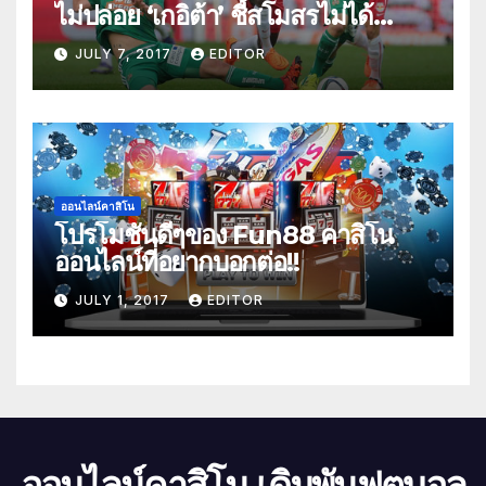
ไม่ปล่อย ‘เกอิต้า’ ชี้สโมสรไม่ได้
ต้องการเงิน!!!
JULY 7, 2017
EDITOR
ออนไลน์คาสิโน
โปรโมชั่นดีๆของ Fun88 คาสิโน
ออนไลน์ที่อยากบอกต่อ!!
JULY 1, 2017
EDITOR
ออนไลน์คาสิโน เดิมพันฟุตบอล