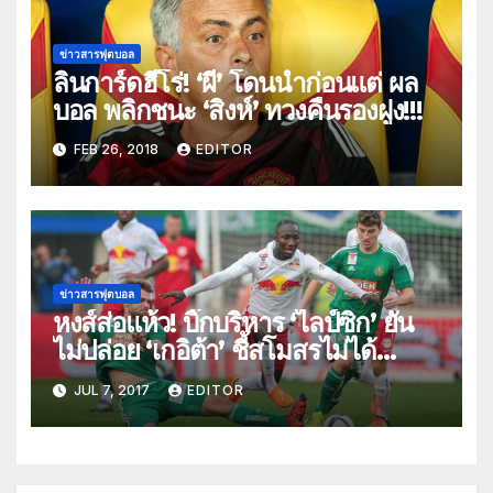
ข่าวสารฟุตบอล
ลินการ์ดฮีโร่! ‘ผี’ โดนนำก่อนแต่ ผล
บอล พลิกชนะ ‘สิงห์’ ทวงคืนรองฝูง!!!
FEB 26, 2018
EDITOR
ข่าวสารฟุตบอล
หงส์ส่อแห้ว! บิ๊กบริหาร ‘ไลป์ซิก’ ยัน
ไม่ปล่อย ‘เกอิต้า’ ชี้สโมสรไม่ได้
ต้องการเงิน!!!
JUL 7, 2017
EDITOR